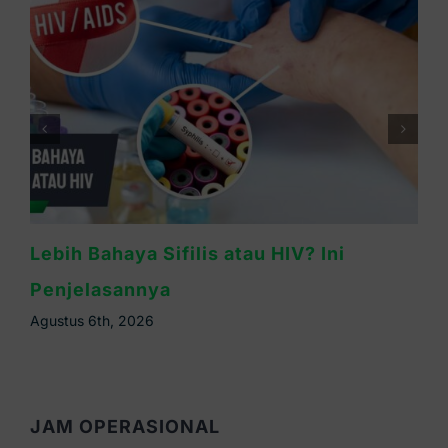
ebih Bahaya Sifilis atau HIV? Ini
Ka
enjelasannya
In
gustus 6th, 2026
Agu
JAM OPERASIONAL