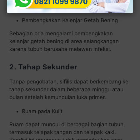
yang jelas.
Pembengkakan Kelenjar Getah Bening
Sebagian pria mengalami pembengkakan
kelenjar getah bening di area selangkangan
karena tubuh berusaha melawan infeksi.
2. Tahap Sekunder
Tanpa pengobatan, sifilis dapat berkembang ke
tahap sekunder dalam beberapa minggu atau
bulan setelah kemunculan luka primer.
Ruam pada Kulit
Ruam dapat muncul di berbagai bagian tubuh,
termasuk telapak tangan dan telapak kaki.