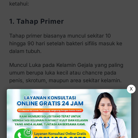
ketahui:
1. Tahap Primer
Tahap primer biasanya muncul sekitar 10
hingga 90 hari setelah bakteri sifilis masuk ke
dalam tubuh.
Muncul Luka pada Kelamin Gejala yang paling
umum berupa luka kecil atau chancre pada
penis, skrotum, maupun area sekitar kelamin.
X
Karena luka ini tidak menimbulkan rasa nyeri,
banyak pria mengabaikannya.
Luka Berbentuk Bulat dan Keras
Luka sifilis umumnya berbentuk bulat, memiliki
dasar yang keras, serta menunjukkan batas