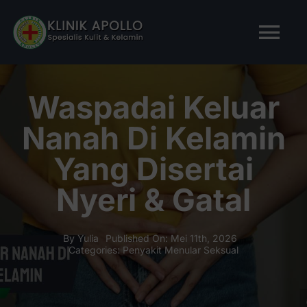
Skip
to
Tog
content
Nav
BERANDA
Waspadai Keluar
Nanah Di Kelamin
TENTANG KAMI
Yang Disertai
LAYANAN KAMI
Nyeri & Gatal
ARTIKEL
By
Yulia
Published On: Mei 11th, 2026
Categories:
Penyakit Menular Seksual
Tanya Apollo