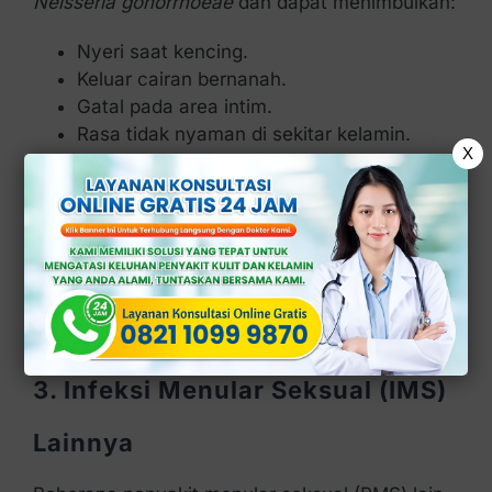
Neisseria gonorrhoeae
dan dapat menimbulkan:
Nyeri saat kencing.
Keluar cairan bernanah.
Gatal pada area intim.
Rasa tidak nyaman di sekitar kelamin.
X
2. Infeksi Saluran Kemih (ISK)
Infeksi pada saluran kemih juga dapat
menyebabkan rasa nyeri, perih, dan keluarnya
cairan abnormal (tidak normal) dari area
kelamin.
3. Infeksi Menular Seksual (IMS)
Lainnya