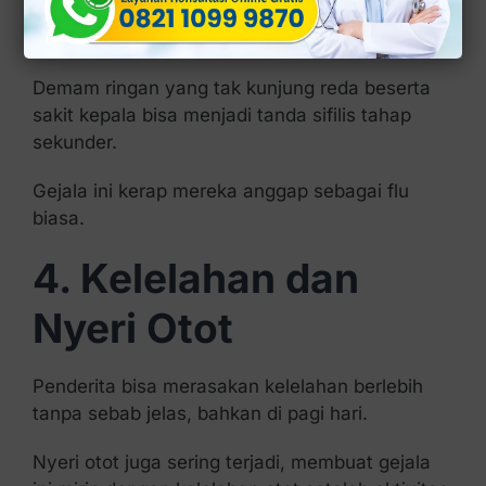
dan Sakit Kepala
Demam ringan yang tak kunjung reda beserta
sakit kepala bisa menjadi tanda sifilis tahap
sekunder.
Gejala ini kerap mereka anggap sebagai flu
biasa.
4. Kelelahan dan
Nyeri Otot
Penderita bisa merasakan kelelahan berlebih
tanpa sebab jelas, bahkan di pagi hari.
Nyeri otot juga sering terjadi, membuat gejala