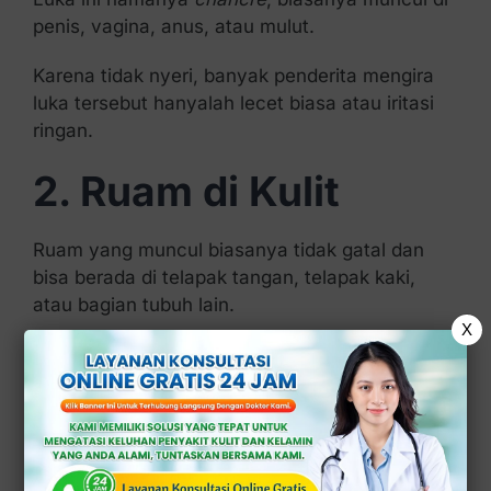
penis, vagina, anus, atau mulut.
Karena tidak nyeri, banyak penderita mengira
luka tersebut hanyalah lecet biasa atau iritasi
ringan.
2. Ruam di Kulit
Ruam yang muncul biasanya tidak gatal dan
bisa berada di telapak tangan, telapak kaki,
atau bagian tubuh lain.
X
Karena tidak khas, gejala ini sering mereka
salahartikan sebagai alergi atau infeksi kulit
biasa.
3. Demam Ringan