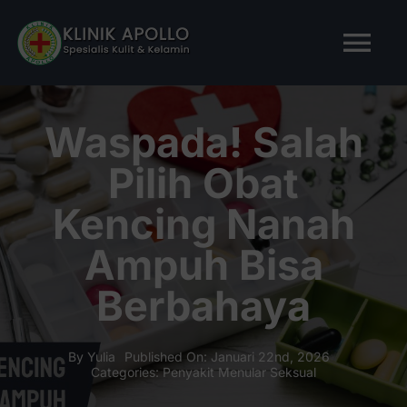
Skip
to
Tog
content
Nav
BERANDA
Waspada! Salah
Pilih Obat
TENTANG KAMI
Kencing Nanah
LAYANAN KAMI
Ampuh Bisa
Berbahaya
ARTIKEL
Tanya Apollo
By
Yulia
Published On: Januari 22nd, 2026
Categories:
Penyakit Menular Seksual