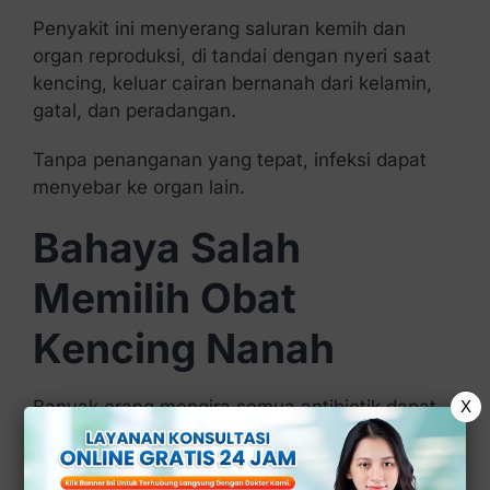
Penyakit ini menyerang saluran kemih dan
organ reproduksi, di tandai dengan nyeri saat
kencing, keluar cairan bernanah dari kelamin,
gatal, dan peradangan.
Tanpa penanganan yang tepat, infeksi dapat
menyebar ke organ lain.
Bahaya Salah
Memilih Obat
Kencing Nanah
Banyak orang mengira semua antibiotik dapat
X
menyembuhkan kencing nanah.
Faktanya, tidak semua obat-obatan cocok dan