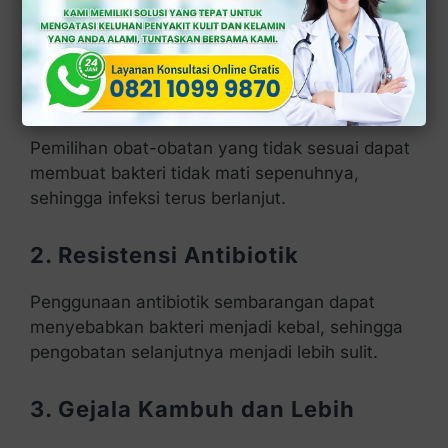
penggunaan yang salah dapat menimbulkan
berbagai risiko, seperti:
1. Infeksi Tidak Sembuh Tuntas
Pemilihan obat-obatan yang tidak sesuai dapat
membuat bakteri tidak mati sepenuhnya,
sehingga infeksi terus berlanjut.
2. Resistensi Antibiotik
Penggunaan antibiotik sembarangan dapat
menyebabkan bakteri menjadi kebal, sehingga
pengobatan selanjutnya menjadi lebih sulit.
3. Gejala Kambuh dan Lebih