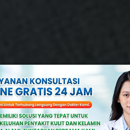
asalah Keseha
snya Pada Kesu