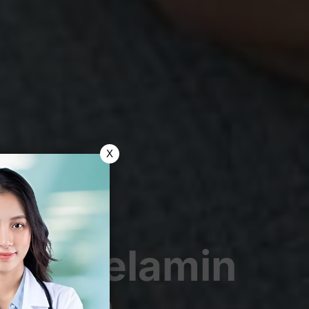
X
tan Kelamin
buran