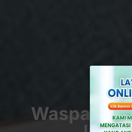
Waspada! M
Imba