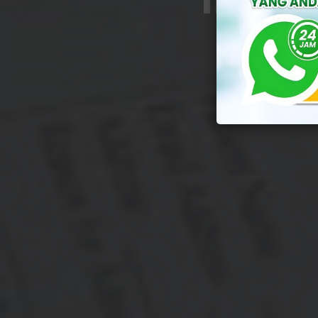
By
Yuli