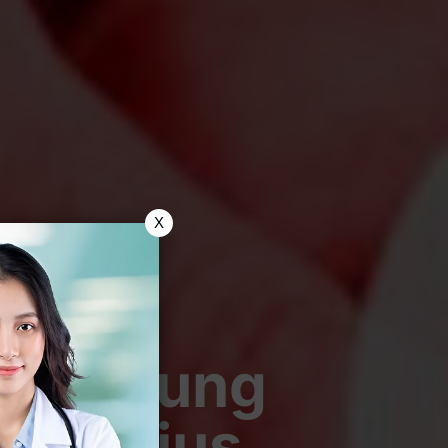
X
i Kandung
i Serius