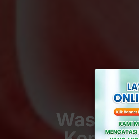
Waspada!
Kemih Y