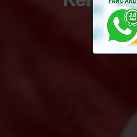
By
Yul