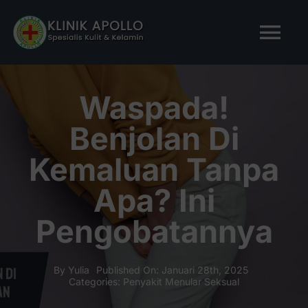
Skip
to
Tog
content
Nav
BERANDA
Waspada!
Benjolan Di
TENTANG KAMI
Kemaluan Tanpa
LAYANAN KAMI
Apa? Ini
Pengobatannya
ARTIKEL
Tanya Apollo
By
Yulia
Published On: Januari 28th, 2025
Categories:
Penyakit Menular Seksual