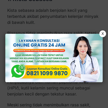
Kista sebasea adalah benjolan kecil yang
terbentuk akibat penyumbatan kelenjar minyak
di bawah kulit.
Biasanya tidak menimbulkan rasa sakit, tetapi
X
bisa membesar dan menjadi tidak nyaman jika
terinfeksi.
2. Kondiloma Akuminata (Kutil
Kelamin)
Penyebabnya oleh
human papilloma virus
(
HPV
), kutil kelamin sering muncul sebagai
benjolan kecil dengan tekstur kasar.
Meski sering tidak menimbulkan rasa sakit,