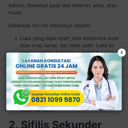
bakteri, biasanya pada alat kelamin, anus, atau
mulut.
Beberapa ciri-ciri utamanya adalah:
Luka yang tidak nyeri, luka berbentuk bulat
atau oval, keras, dan tidak sakit. Luka ini
muncul sekitar 3 minggu setelah terpapar
X
bakteri.
Pembengkakan kelenjar getah bening di
sekitar area yang terinfeksi bisa
membengkak dan terasa keras.
Luka menghilang, luka akan sembuh
dengan sendirinya dalam waktu 3 hingga 6
minggu, namun ini bukan berarti infeksi
sudah sembuh.
2. Sifilis Sekunder