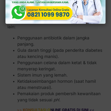
Jamur
Beberapa faktor yang dapat memicu
pertumbuhan jamur berlebih di vagina, antara
lain:
Penggunaan antibiotik dalam jangka
panjang.
Gula darah tinggi (pada penderita diabetes
atau kencing manis).
Penggunaan celana dalam ketat & tidak
menyerap keringat.
Sistem imun yang lemah.
Ketidakseimbangan hormon (saat hamil
atau menstruasi).
Pemakaian produk pembersih kewanitaan
yang tidak sesuai
pH
.
>>
KONSULTASI ONLINE GRATIS DI SINI
<<