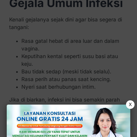
Gejala Umum Infeksi
Kenali gejalanya sejak dini agar bisa segera di
tangani:
Rasa gatal hebat di area luar dan dalam
vagina.
Keputihan kental seperti susu basi atau
keju.
Bau tidak sedap (meski tidak selalu).
Rasa perih atau panas saat kencing.
Nyeri saat berhubungan intim.
Jika di biarkan, infeksi ini bisa semakin parah
X
dan mengganggu aktivitas sehari-hari.
Penyebab Infeksi