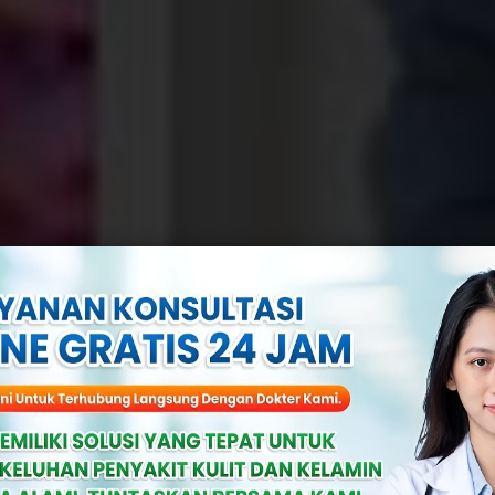
util Kelamin Ya
aspadai Sejak 