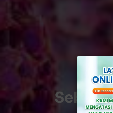
Sebab K
Diw