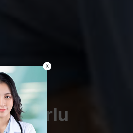
X
ng Perlu
Dini