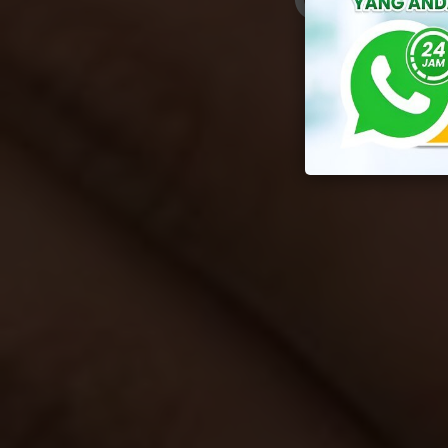
By
Yuli