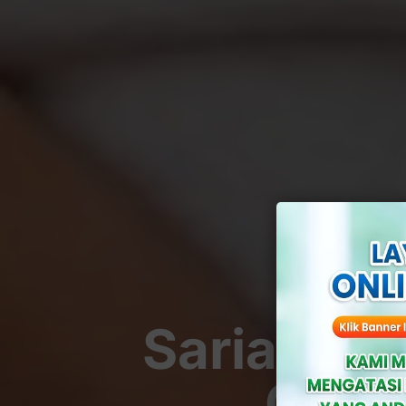
Sariawan 
Gejal