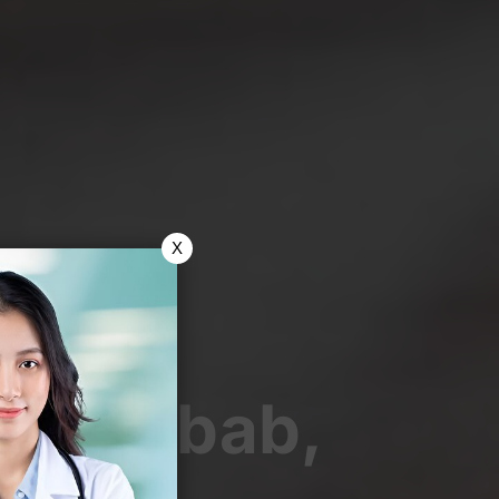
X
 Penyebab,
atinya