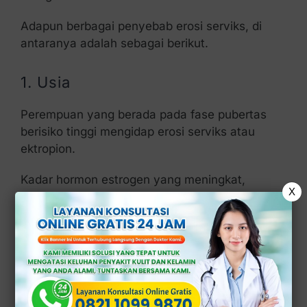
Adapun berbagai penyebab erosi serviks, di
antaranya adalah sebagai berikut.
1. Usia
Perempuan yang berada pada fase pubertas
berisiko tinggi mengidap erosi serviks atau
ektropion.
Kadar hormon estrogen yang meningkat,
X
terutama selama masa pubertas dapat
memengaruhi jaringan di sekitar serviks dan
menyebabkan perubahan seperti ektropion.
Pada usia tertentu, terutama selama periode
menopause, ketika kadar estrogen menurun,
erosi serviks dapat mengalami perubahan.