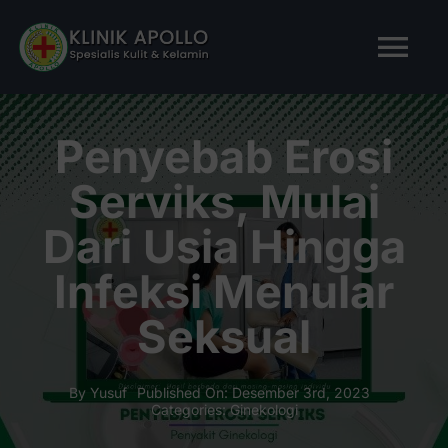
Skip
to
Tog
content
Nav
BERANDA
Penyebab Erosi
Serviks, Mulai
TENTANG KAMI
Dari Usia Hingga
LAYANAN KAMI
Infeksi Menular
Seksual
ARTIKEL
Tanya Apollo
By
Yusuf
Published On: Desember 3rd, 2023
Categories:
Ginekologi