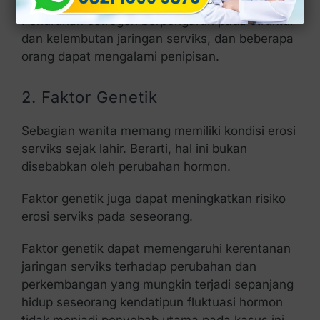
Penurunan estrogen berpengaruh pada struktur
dan kelembutan jaringan serviks, dan beberapa
orang dapat mengalami penipisan.
2. Faktor Genetik
Sebagian wanita memang memiliki kondisi erosi
serviks sejak lahir. Berarti, hal ini bukan
disebabkan oleh perubahan hormon.
Faktor genetik juga dapat meningkatkan risiko
erosi serviks pada seseorang.
Faktor genetik dapat memengaruhi kerentanan
jaringan serviks terhadap perubahan dan
perkembangan yang mungkin terjadi sepanjang
hidup seseorang kendatipun fluktuasi hormon
tidak menjadi penyebab utama pada kasus ini.