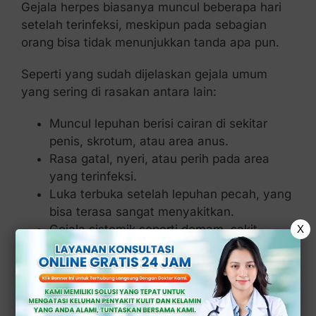
Gejala herpes biasanya muncul beberapa hari
setelah terinfeksi, meskipun pada sebagian
orang bisa tidak menunjukkan tanda apa pun.
Seperti yang sudah dijelaskan gejala umum
yang sering di rasakan antara lain:
Muncul lepuhan berisi cairan di sekitar
penis, skrotum, atau area anus.
Rasa gatal, nyeri, atau perih pada area
yang terinfeksi.
Luka terbuka setelah lepuhan pecah, yang
bisa terasa sangat menyakitkan.
Gejala sistemik seperti demam, sakit
X
kepala, dan pembengkakan kelenjar getah
bening di pangkal paha.
Penyebab Herpes