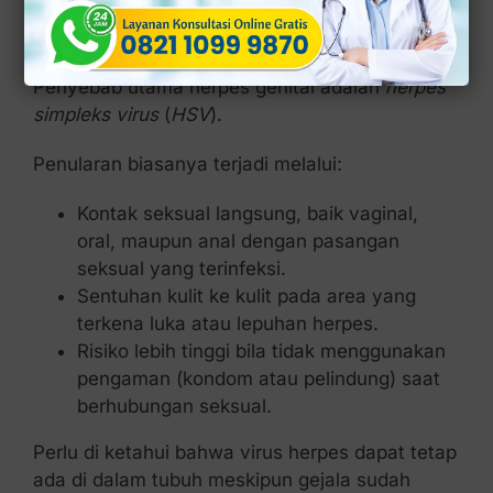
pada Kelamin Pria
Penyebab utama herpes genital adalah
herpes
simpleks virus
(
HSV
).
Penularan biasanya terjadi melalui:
Kontak seksual langsung, baik vaginal,
oral, maupun anal dengan pasangan
seksual yang terinfeksi.
Sentuhan kulit ke kulit pada area yang
terkena luka atau lepuhan herpes.
Risiko lebih tinggi bila tidak menggunakan
pengaman (kondom atau pelindung) saat
berhubungan seksual.
Perlu di ketahui bahwa virus herpes dapat tetap
ada di dalam tubuh meskipun gejala sudah