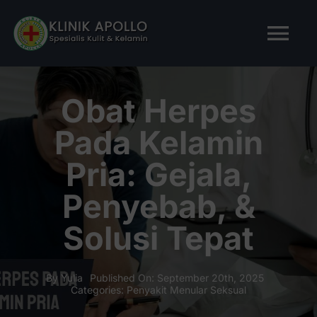
Skip
to
Tog
content
Nav
BERANDA
Obat Herpes
Pada Kelamin
TENTANG KAMI
Pria: Gejala,
LAYANAN KAMI
Penyebab, &
Solusi Tepat
ARTIKEL
Tanya Apollo
By
Yulia
Published On: September 20th, 2025
Categories:
Penyakit Menular Seksual