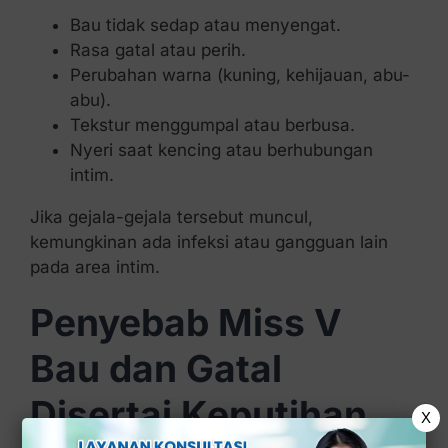
Bau tidak sedap atau menyengat.
Rasa gatal atau perih.
Perubahan warna (kuning, kehijauan, abu-
abu).
Tekstur menggumpal atau berbusa.
Nyeri saat kencing atau berhubungan
intim.
Jika gejala-gejala tersebut muncul,
kemungkinan ada infeksi atau gangguan lain
pada area intim.
Penyebab Miss V
Bau dan Gatal
Disertai Keputihan
X