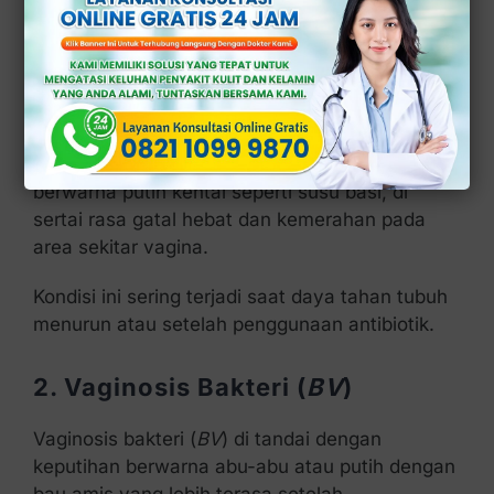
Berikut beberapa penyebab yang paling sering
terjadi:
1. Infeksi Jamur (Kandidiasis)
Infeksi jamur biasanya menyebabkan keputihan
berwarna putih kental seperti susu basi, di
sertai rasa gatal hebat dan kemerahan pada
area sekitar vagina.
Kondisi ini sering terjadi saat daya tahan tubuh
menurun atau setelah penggunaan antibiotik.
2. Vaginosis Bakteri (
BV
)
Vaginosis bakteri (
BV
) di tandai dengan
keputihan berwarna abu-abu atau putih dengan