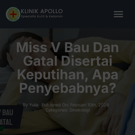
Skip
to
Tog
content
Nav
BERANDA
Miss V Bau Dan
Gatal Disertai
TENTANG KAMI
Keputihan, Apa
LAYANAN KAMI
Penyebabnya?
ARTIKEL
By
Yulia
Published On: Februari 10th, 2026
Categories:
Ginekologi
Tanya Apollo