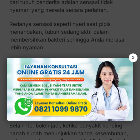
dari tubuh penderita adalah sensasi tidak
nyaman yang mereda secara perlahan.
Redanya sensasi seperti nyeri saat pipis
menandakan, tubuh sedang aktif dalam
membersihkan bakteri sehingga Anda merasa
lebih nyaman.
X
2. Cairan Mulai
Normal
Cairan yang keluar dari area yang terinfeksi,
mungkin yang sebelumnya berlebihan, maka
jumlahnya bisa saja berkurang.
Selain itu, boleh jadi, ketika penyakit kencing
nanah sudah menunjukkan tanda kesembuhan,