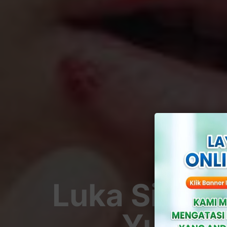
Luka Sifili
Yuk, C