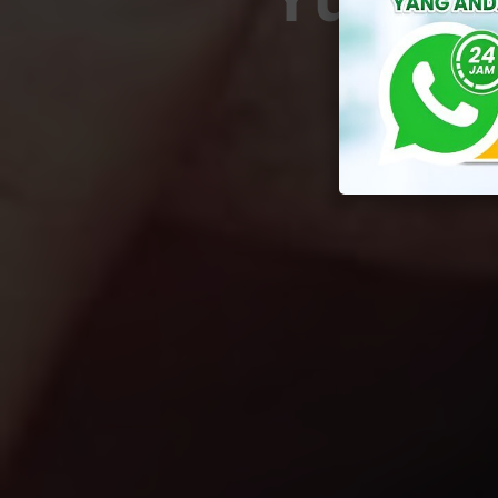
By
Yusu