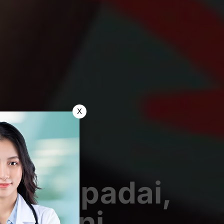
X
 Diwaspadai,
ara Ini