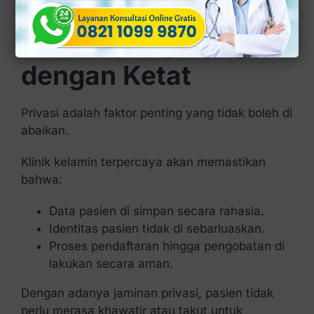
diagnosis dan penanganan bisa lebih akurat.
Privasi yang Dijaga
dengan Ketat
Privasi adalah faktor penting yang tidak boleh di
abaikan.
Klinik kelamin terpercaya akan memastikan
bahwa:
Data pasien di simpan secara rahasia.
Identitas pasien tidak di sebarluaskan.
Proses pendaftaran hingga pengobatan di
lakukan secara aman.
Dengan adanya jaminan privasi, pasien tidak
perlu merasa khawatir atau takut untuk