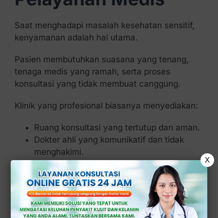
Saat menghadapi masalah kesehatan sensitif,
kenyamanan adalah hal utama.
Pasien membutuhkan suasana yang tenang,
tenaga medis yang ramah, serta proses
konsultasi yang tidak membuat canggung.
Klinik yang profesional biasanya menyediakan:
Ruang konsultasi yang tertutup dan aman.
Dokter ahli yang komunikatif dan tidak
menghakimi.
X
Proses pemeriksaan yang di lakukan
dengan hati-hati.
Kenyamanan ini membantu pasien lebih terbuka
dalam menyampaikan keluhan, sehingga