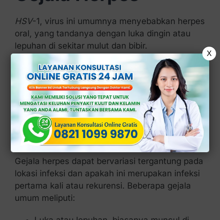
HSV
-1, virus ini umumnya menyebabkan herpes
oral, yang tandanya dengan luka dingin atau
lepuhan di sekitar mulut dan bibir.
X
Namun,
HSV
-1 juga dapat menyebabkan herpes
genital melalui kontak oral genital.
HSV
-2, virus ini biasanya menyebabkan herpes
genital, yang tandanya dengan luka atau
lepuhan di area genital atau rektal.
HSV
-2 lebih
jarang menginfeksi area mulut.
Gejala herpes dapat bervariasi tergantung pada
lokasi infeksi dan apakah ini merupakan infeksi
pertama kali atau rekurensi. Beberapa gejala
umum meliputi:
Luka atau lepuhan, biasanya muncul di