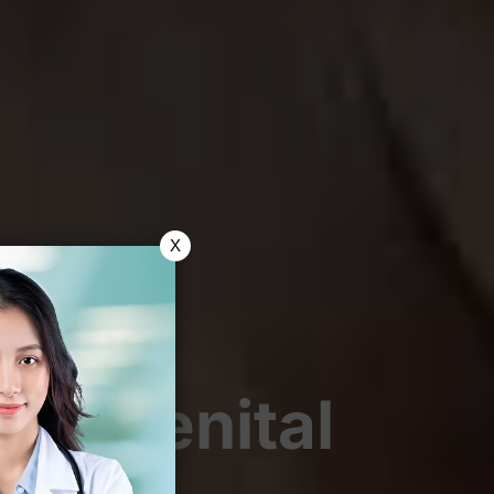
X
pes Genital
ita