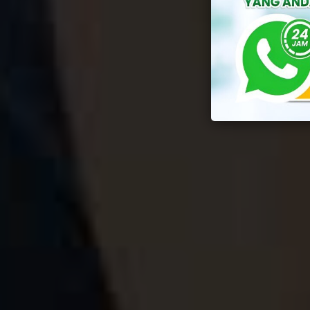
By
Yul