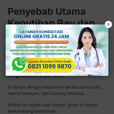
Penyebab Utama
Keputihan Bau dan
X
Berbusa
Berikut ini penyebab utamanya:
1. Infeksi Bakteri (
Bacterial
Vaginosis
atau
BV
)
Di tandai dengan keputihan berbau amis kuat,
warna keabuan, dan kadang berbusa.
Infeksi ini terjadi saat bakteri jahat di vagina
berkembang berlebihan.