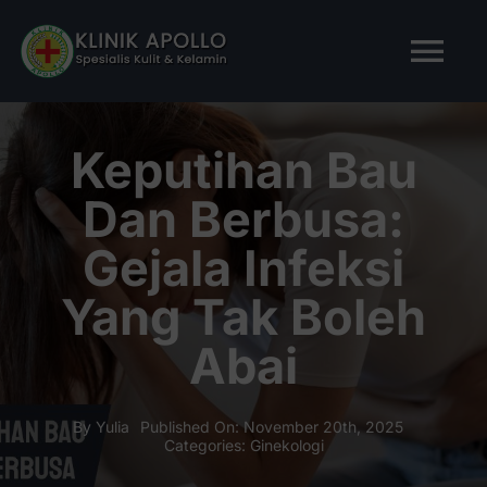
Skip
to
Tog
content
Nav
BERANDA
Keputihan Bau
Dan Berbusa:
TENTANG KAMI
Gejala Infeksi
LAYANAN KAMI
Yang Tak Boleh
Abai
ARTIKEL
Tanya Apollo
By
Yulia
Published On: November 20th, 2025
Categories:
Ginekologi