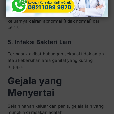
4. Prostatitis
Peradangan pada prostat dapat menyebabkan
keluarnya cairan abnormal (tidak normal) dari
penis.
5. Infeksi Bakteri Lain
Termasuk akibat hubungan seksual tidak aman
atau kebersihan area genital yang kurang
terjaga.
Gejala yang
Menyertai
Selain nanah keluar dari penis, gejala lain yang
mungkin di rasakan adalah: