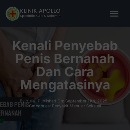
Skip
to
Tog
content
Nav
BERANDA
Kenali Penyebab
Penis Bernanah
TENTANG KAMI
Dan Cara
LAYANAN KAMI
Mengatasinya
ARTIKEL
By
Yulia
Published On: September 11th, 2025
Categories:
Penyakit Menular Seksual
Tanya Apollo