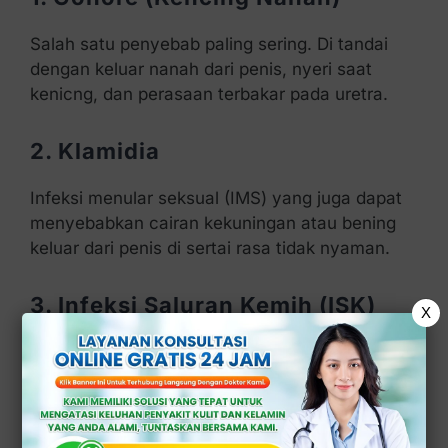
Salah satu penyebab paling sering. Di tandai
dengan keluar nanah dari penis, nyeri saat
kenicng, dan perasaan terbakar pada uretra.
2. Klamidia
Infeksi menular seksual (IMS) yang juga dapat
menyebabkan cairan kekuningan atau bening
keluar dari penis di sertai rasa tidak nyaman.
3. Infeksi Saluran Kemih (ISK)
X
Meskipun lebih jarang pada pria, ISK (infeksi
saluran kemih) bisa menimbulkan cairan
abnormal (tidak normal) dan nyeri kencing.