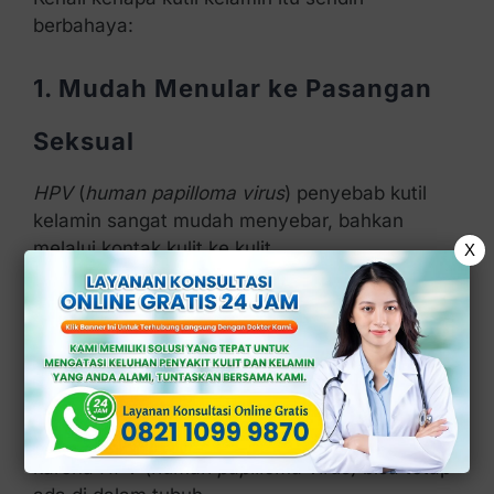
berbahaya:
1. Mudah Menular ke Pasangan
Seksual
HPV
(
human papilloma virus
) penyebab kutil
kelamin sangat mudah menyebar, bahkan
melalui kontak kulit ke kulit.
X
Meski tampak kecil, kutil bisa menjadi sumber
penularan aktif tanpa Anda sadari.
2. Risiko Kambuh Tinggi
Meski sudah terobati, kutil kelamin bisa kambuh
karena
HPV
(
human papilloma virus
) bisa tetap