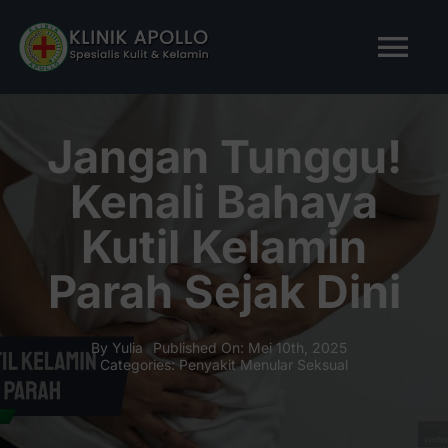
Skip
to
Tog
content
Nav
BERANDA
Jangan Tunggu!
Kenali Bahaya
TENTANG KAMI
Kutil Kelamin
LAYANAN KAMI
Parah Sejak Dini
ARTIKEL
By
Yulia
Published On: Mei 10th, 2025
Categories:
Penyakit Menular Seksual
Tanya Apollo