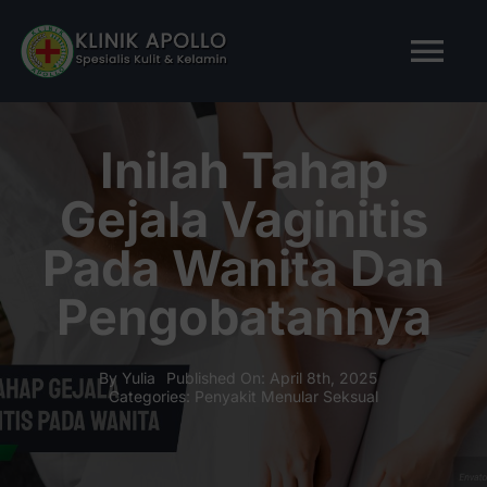
Skip
to
Tog
content
Nav
BERANDA
Inilah Tahap
Gejala Vaginitis
TENTANG KAMI
Pada Wanita Dan
LAYANAN KAMI
Pengobatannya
ARTIKEL
By
Yulia
Published On: April 8th, 2025
Categories:
Penyakit Menular Seksual
Tanya Apollo