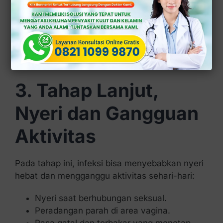
abnormal (berwarna putih kental,
kehijauan, atau kekuningan).
Bau menyengat (seperti amis atau asam).
Rasa panas atau terbakar saat kencing.
Kemerahan atau bengkak pada area
genital.
3. Tahap Lanjut,
Nyeri dan Gangguan
Aktivitas
Pada tahap ini, infeksi bisa menyebabkan nyeri
hebat dan mengganggu aktivitas sehari-hari:
Nyeri saat berhubungan seksual.
Peradangan parah di area vagina.
Rasa gatal dan terbakar yang menetap.