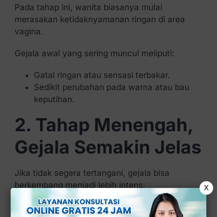
Pada tahap ini, wanita biasanya mulai
merasakan ketidaknyamanan ringan di area
vagina.
Gejala awal yang sering muncul meliputi:
Gatal ringan atau sensasi terbakar.
Sedikit perubahan pada warna atau bau
keputihan.
2. Tahap Menengah,
Gejala Semakin Jelas
Jika tidak segera tertangani, gejala bisa
berkembang menjadi lebih intens:
X
Keputihan berwarna tidak normal atau