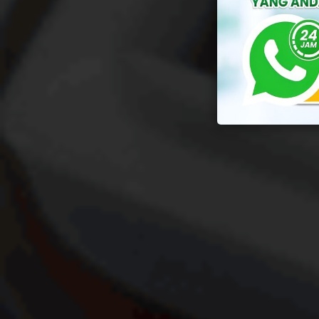
By
Yuli