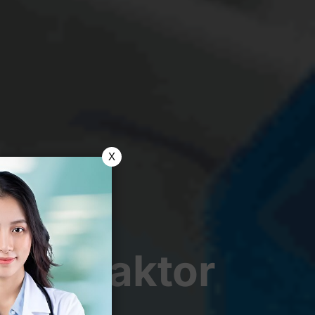
X
u & Faktor
inya