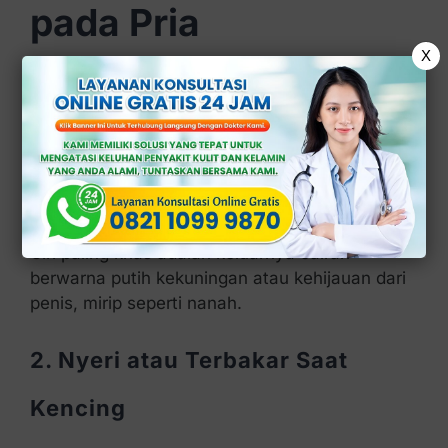
pada Pria
X
Pria yang mengalami kekambuhan biasanya
menunjukkan gejala sebagai berikut:
1. Keluar Cairan Seperti Nanah
dari Uretra
Ciri paling khas adalah keluarnya cairan
berwarna putih kekuningan atau kehijauan dari
penis, mirip seperti nanah.
2. Nyeri atau Terbakar Saat
Kencing