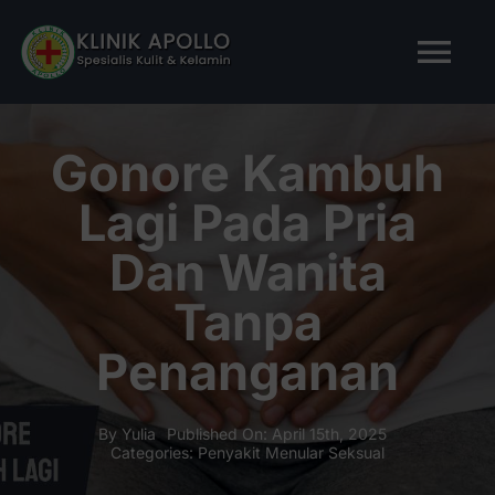
Skip
to
Tog
content
Nav
BERANDA
Gonore Kambuh
Lagi Pada Pria
TENTANG KAMI
Dan Wanita
LAYANAN KAMI
Tanpa
Penanganan
ARTIKEL
Tanya Apollo
By
Yulia
Published On: April 15th, 2025
Categories:
Penyakit Menular Seksual