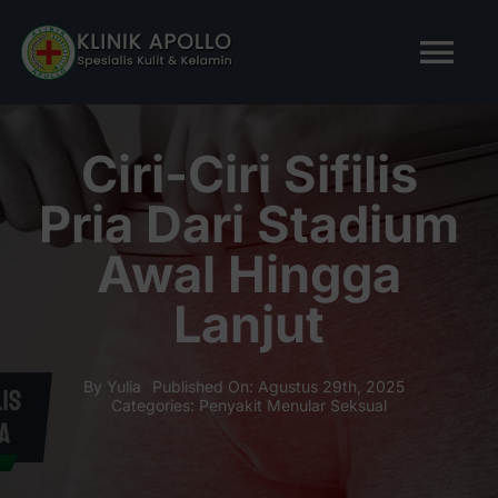
Skip
to
Tog
content
Nav
BERANDA
Ciri-Ciri Sifilis
Pria Dari Stadium
TENTANG KAMI
Awal Hingga
LAYANAN KAMI
Lanjut
ARTIKEL
By
Yulia
Published On: Agustus 29th, 2025
Categories:
Penyakit Menular Seksual
Tanya Apollo