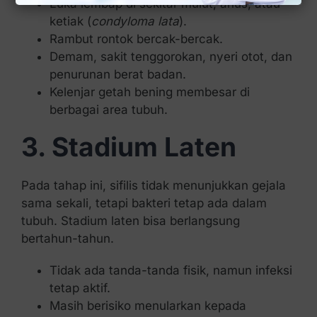
Luka lembap di sekitar mulut, anus, atau
ketiak (
condyloma lata
).
Rambut rontok bercak-bercak.
Demam, sakit tenggorokan, nyeri otot, dan
penurunan berat badan.
Kelenjar getah bening membesar di
berbagai area tubuh.
3. Stadium Laten
Pada tahap ini, sifilis tidak menunjukkan gejala
sama sekali, tetapi bakteri tetap ada dalam
tubuh. Stadium laten bisa berlangsung
bertahun-tahun.
Tidak ada tanda-tanda fisik, namun infeksi
tetap aktif.
Masih berisiko menularkan kepada