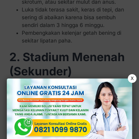
skrotum, atau sekitar mulut dan anus.
Luka tidak terasa sakit, keras di tepi, dan
sering di abaikan karena bisa sembuh
sendiri dalam 3 hingga 6 minggu.
Pembengkakan kelenjar getah bening di
sekitar lipatan paha.
2. Stadium Menenah
(Sekunder)
X
Jika tidak di obati, sifilis berkembang ke tahap
sekunder dalam beberapa minggu hingga bulan
setelah luka primer hilang.
Muncul ruam berwarna merah atau bintik
pada telapak tangan, kaki, atau seluruh
tubuh.