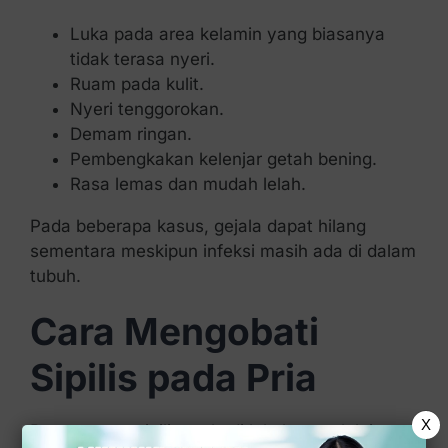
Luka pada area kelamin yang biasanya
tidak terasa nyeri.
Ruam pada kulit.
Nyeri tenggorokan.
Demam ringan.
Pembengkakan kelenjar getah bening.
Rasa lemas dan mudah lelah.
Pada beberapa kasus, gejala dapat hilang
sementara meskipun infeksi masih ada di dalam
tubuh.
Cara Mengobati
Sipilis pada Pria
X
Penanganan sipilis perlu di lakukan melalui