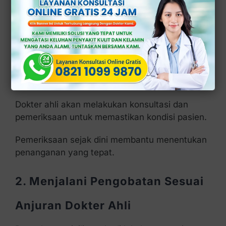
pemeriksaan medis agar penyebab dan tingkat
infeksi dapat di ketahui dengan jelas.
Berikut beberapa langkah yang biasanya di
lakukan dalam penanganan sipilis:
1. Melakukan Pemeriksaan Medis
Dokter ahli akan melakukan konsultasi dan
pemeriksaan untuk memastikan kondisi pasien.
Pemeriksaan sejak dini membantu menentukan
penanganan yang tepat.
2. Menjalani Pengobatan Sesuai
Anjuran Dokter Ahli