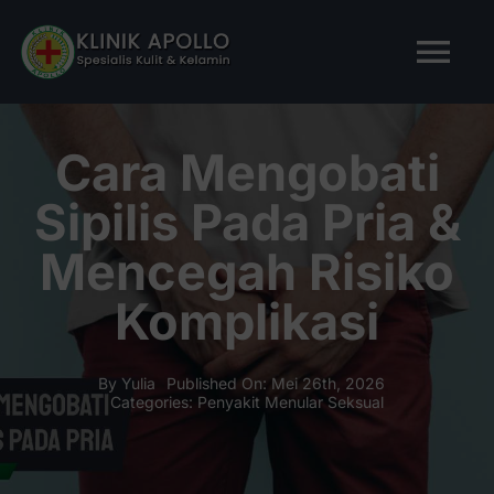
Skip
to
Tog
content
Nav
BERANDA
Cara Mengobati
Sipilis Pada Pria &
TENTANG KAMI
Mencegah Risiko
LAYANAN KAMI
Komplikasi
ARTIKEL
By
Yulia
Published On: Mei 26th, 2026
Categories:
Penyakit Menular Seksual
Tanya Apollo