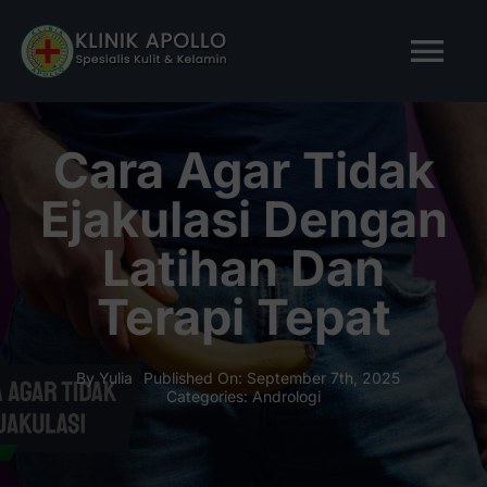
Skip
to
Tog
content
Nav
BERANDA
Cara Agar Tidak
Ejakulasi Dengan
TENTANG KAMI
Latihan Dan
LAYANAN KAMI
Terapi Tepat
ARTIKEL
By
Yulia
Published On: September 7th, 2025
Categories:
Andrologi
Tanya Apollo