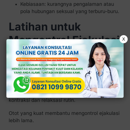
Kebiasaan: kurangnya pengalaman atau
pola hubungan seksual yang terburu-buru.
Latihan untuk
Mengontrol Ejakulasi
X
Beberapa latihan berikut terbukti dapat
membantu pria melatih kontrol seksual:
1. Latihan Kegel
Melatih otot dasar panggul (otot
PC
) dengan
kontraksi dan relaksasi rutin.
Otot yang kuat membantu mengontrol ejakulasi
lebih lama.