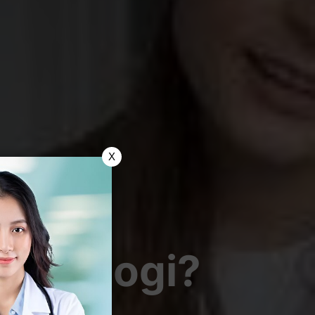
X
inekologi?
atnya