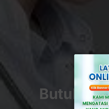
Butuh Dok
Klin