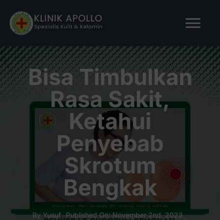
Skip
to
Tog
content
Nav
BERANDA
Bisa Timbulkan
Rasa Sakit,
TENTANG KAMI
Ketahui
LAYANAN KAMI
Penyebab
Skrotum
ARTIKEL
Bengkak
Tanya Apollo
By
Yusuf
Published On: November 2nd, 2023