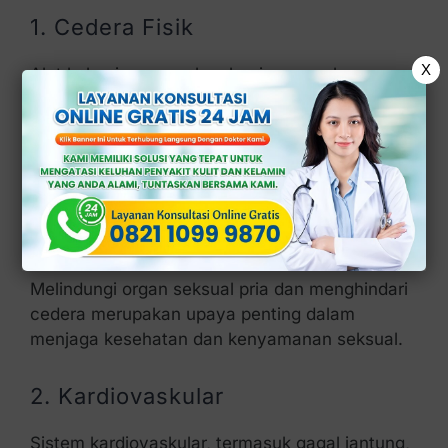
1. Cedera Fisik
X
Alat kelamin merupakan bagian yang harus
dilindungi. Pasalnya, organ intim pria, yakni
penis juga rentan terhadap cedera fisik.
Beberapa contoh cedera fisik yang bisa
menyebabkan skrotum bengkak, yaitu
tendangan, adanya tekanan berlebihan,
olahraga, dan kecelakaan.
Melindungi organ seksual pria dan menghindari
cedera merupakan upaya penting dalam
menjaga kesehatan dan kenyamanan seksual.
2. Kardiovaskular
Sistem kardiovaskular, termasuk gagal jantung,