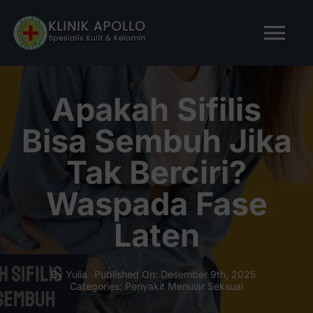
Skip
to
Tog
content
Nav
BERANDA
Apakah Sifilis
Bisa Sembuh Jika
TENTANG KAMI
Tak Berciri?
LAYANAN KAMI
Waspada Fase
Laten
ARTIKEL
Tanya Apollo
By
Yulia
Published On: Desember 9th, 2025
Categories:
Penyakit Menular Seksual