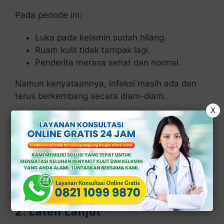
Pada periode ini:
Luka pada kelamin sudah hilang.
Ruam kulit tidak tampak lagi.
Penderita merasa sehat dan normal.
Namun kenyataannya, infeksi masih ada dan
terus berkembang secara diam-diam.
X
Stadium laten sendiri terbagi menjadi:
1. Laten Dini
Infeksi kurang dari 1 tahun → Risiko penularan
masih ada.
2. Laten Lanjut