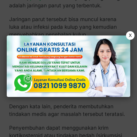
adalah jaringan parut yang terbentuk.
Jaringan parut tersebut bisa muncul karena
luka atau infeksi pada kulup yang kemudian
menyebabkan penebalan kulup.
X
Ketika jaringan parut mengeras, gerakan kulup
menjadi terbatas, sulit, atau bahkan mencegah
pengembangan normalnya.
Nah, dalam banyak kasus, fimosis tidak bisa
sembuh sendiri tanpa campur tangan tenaga
medis.
Dengan kata lain, penderita membutuhkan
tindakan medis agar masalah tersebut teratasi.
Penyembuhan dapat menggunakan krim
kortikosteroid atau tindakan bedah (sirkumsisi,