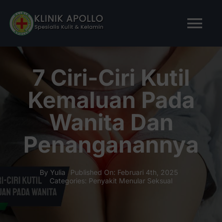
Skip
to
Tog
content
Nav
BERANDA
7 Ciri-Ciri Kutil
Kemaluan Pada
TENTANG KAMI
Wanita Dan
LAYANAN KAMI
Penanganannya
ARTIKEL
By
Yulia
Published On: Februari 4th, 2025
Categories:
Penyakit Menular Seksual
Tanya Apollo