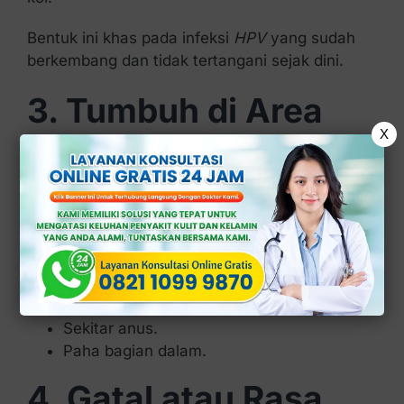
Bentuk ini khas pada infeksi
HPV
yang sudah
berkembang dan tidak tertangani sejak dini.
3. Tumbuh di Area
X
Genital dan
Sekitarnya
Pada wanita, kutil kemaluan dapat tumbuh di:
Bagian luar dan dalam vagina.
Leher rahim (serviks).
Sekitar anus.
Paha bagian dalam.
4. Gatal atau Rasa