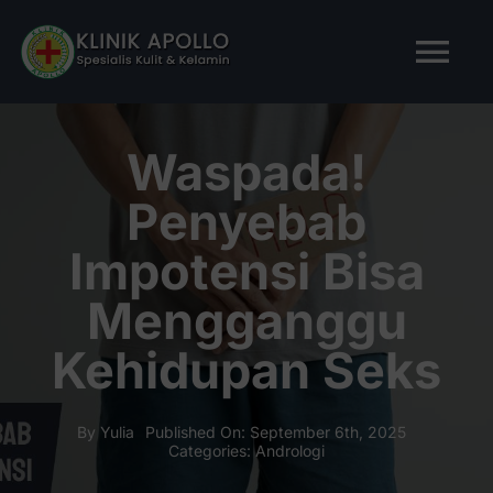
Skip
to
Tog
content
Nav
BERANDA
Waspada!
Penyebab
TENTANG KAMI
Impotensi Bisa
LAYANAN KAMI
Mengganggu
Kehidupan Seks
ARTIKEL
Tanya Apollo
By
Yulia
Published On: September 6th, 2025
Categories:
Andrologi