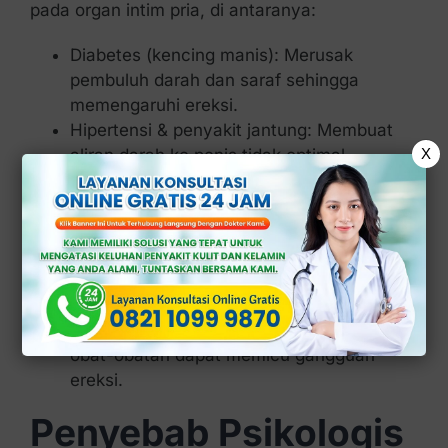
pada organ intim pria, di antaranya:
Diabetes (kencing manis): Merusak
pembuluh darah dan saraf sehingga
memengaruhi ereksi.
Hipertensi & penyakit jantung: Membuat
aliran darah ke penis tidak optimal.
X
Kadar kolesterol tinggi: Menyumbat
pembuluh darah sehingga ereksi
terganggu.
Obesitas (kegemukan): Berat badan
berlebih sering di kaitkan dengan
penurunan hormon testosteron.
Efek samping obat-obatan: Beberapa jenis
obat-obatan dapat memicu gangguan
ereksi.
Penyebab Psikologis