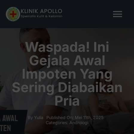
Skip
to
Tog
content
Nav
BERANDA
Waspada! Ini
Gejala Awal
TENTANG KAMI
Impoten Yang
LAYANAN KAMI
Sering Diabaikan
Pria
ARTIKEL
Tanya Apollo
By
Yulia
Published On: Mei 11th, 2025
Categories:
Andrologi