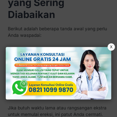
yang Sering
Diabaikan
Berikut adalah beberapa tanda awal yang perlu
Anda waspadai:
X
1. Ereksi Tidak Seperti Dulu
Anda masih bisa ereksi, tapi tidak sekeras atau
tidak selama biasanya?
Ini bisa jadi sinyal awal gangguan fungsi ereksi.
2. Butuh Lebih Banyak Stimulasi
Jika butuh waktu lama atau rangsangan ekstra
untuk memulai ereksi, ini patut Anda cermati.