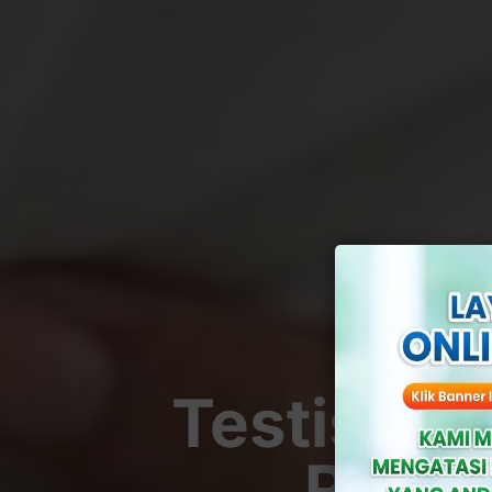
Testis Be
Risik