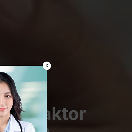
X
an: Faktor
nannya