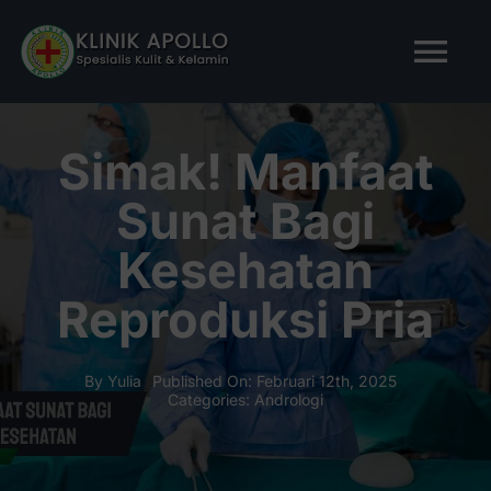
Skip
to
Tog
content
Nav
BERANDA
Simak! Manfaat
Sunat Bagi
TENTANG KAMI
Kesehatan
LAYANAN KAMI
Reproduksi Pria
ARTIKEL
By
Yulia
Published On: Februari 12th, 2025
Categories:
Andrologi
Tanya Apollo