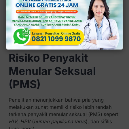
Infeksi ini dapat berdampak pada kesehatan
ginjal jika terjadi berulang kali (kambuh).
Dengan sunat, risiko ISK dapat berkurang
secara signifikan.
3. Menurunkan
Risiko Penyakit
Menular Seksual
(PMS)
Penelitian menunjukkan bahwa pria yang
melakukan sunat memiliki risiko lebih rendah
terkena penyakit menular seksual (PMS) seperti
HIV
,
HPV
(
human papilloma virus
), dan sifilis
(raja singa).