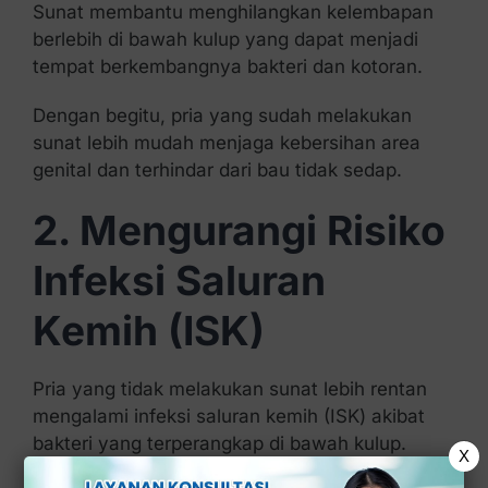
Sunat membantu menghilangkan kelembapan
berlebih di bawah kulup yang dapat menjadi
tempat berkembangnya bakteri dan kotoran.
Dengan begitu, pria yang sudah melakukan
sunat lebih mudah menjaga kebersihan area
genital dan terhindar dari bau tidak sedap.
2. Mengurangi Risiko
Infeksi Saluran
Kemih (ISK)
Pria yang tidak melakukan sunat lebih rentan
mengalami infeksi saluran kemih (ISK) akibat
bakteri yang terperangkap di bawah kulup.
X