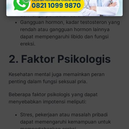
Obesitas
(kegemukan), kelebihan berat
badan dapat mempengaruhi kadar hormon
dan fungsi pembuluh darah.
Gangguan hormon, kadar testosteron yang
rendah atau gangguan hormon lainnya
dapat mempengaruhi libido dan fungsi
ereksi.
2. Faktor Psikologis
Kesehatan mental juga memainkan peran
penting dalam fungsi seksual pria.
Beberapa faktor psikologis yang dapat
menyebabkan impotensi meliputi:
Stres, pekerjaan atau masalah pribadi
dapat memengaruhi kemampuan untuk