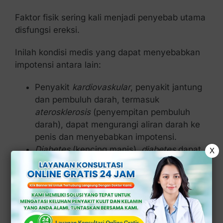
Faktor fisik sering kali menjadi penyebab utama
disfungsi ereksi.
Inilah kondisi medis yang dapat menyebabkan
impotensi antara lain:
Penyakit
kardiovaskular
, penyakit jantung
dan pembuluh darah, termasuk
aterosklerosis
(penyempitan pembuluh
darah), dapat mengurangi aliran darah ke
penis dan menyebabkan impotensi.
Diabetes
(kencing manis),
diabetes
dapat
X
merusak saraf dan pembuluh darah yang
penting untuk ereksi.
Hipertensi, tekanan darah tinggi dapat
merusak
arteri
, mengurangi aliran darah ke
penis.