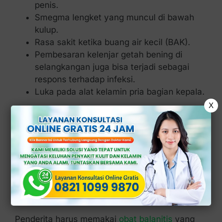
penis.
Smegma lengket yang muncul di bawah
kulup.
Rasa sakit ketika buang air kecil (BAK).
Pembesaran kelenjar getah bening di
selangkangan juga bisa terjadi sebagai
respons terhadap infeksi.
Luka pada alat kelamin pria bagian kepala.
X
Jika Anda mengalami sebagian atau seluruh
gejala ini, penting untuk berkonsultasi dengan
dokter untuk evaluasi dan perawatan yang
tepat.
Dengan memantau secara langsung, dokter
bisa menentukan obat yang sesuai dengan
kebutuhan penderita.
Penderita harus memakai
o
bat
balanitis
yang