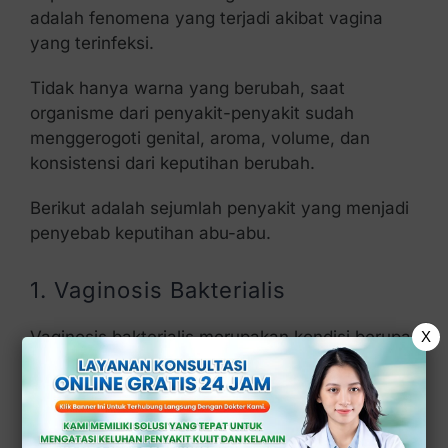
adalah fenomena yang terjadi akibat vagina
yang terinfeksi.
Tidak hanya warna yang berubah, saat
organisme dari penyakit-penyakit sudah
menggerogoti genital, aroma, volume, dan
konsistensi dari keputihan berubah.
Berikut adalah sejumlah penyakit yang menjadi
penyebab keputihan abu-abu.
1. Vaginosis Bakterialis
Vaginosis bakterialis merupakan kondisi berupa
X
pertumbuhan bakteri yang sangat banyak, yang
bisa menyebabkan keputihan tidak wajar.
Walau penyebab dari vaginosis bakterialis tidak