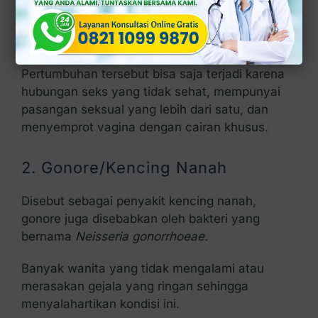
diketahui, perlu digarisbawahi adalah masalah
ini timbul melalui perkembangan bakteri yang
berlebihan di vagina.
Pertumbuhan tersebut bisa saja terjadi karena
hubungan seks yang tidak sehat, mempunyai
pasangan seksual yang lebih dari satu, dan
menyemprot vagina dengan cairan khusus.
2. Gonore/Kencing Nanah
Disebut sebagai penyakit kencing nanah,
gonore juga disebabkan oleh bakteri yang
bernama
Neisseria gonorrhoeae.
Banyak wanita yang tidak mengalami atau
merasakan gejala yang ringan sehingga
menyalahartikan kondisi ini.