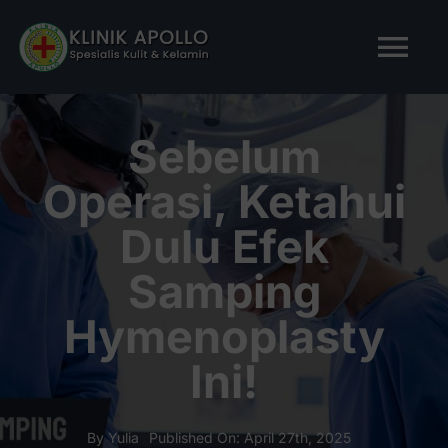
Skip
to
Tog
content
Nav
BERANDA
Sebelum
Operasi, Ketahui
TENTANG KAMI
Dulu Efek
LAYANAN KAMI
Samping
Hymenoplasty
ARTIKEL
Ini!
Tanya Apollo
By
Yulia
Published On: April 27th, 2025