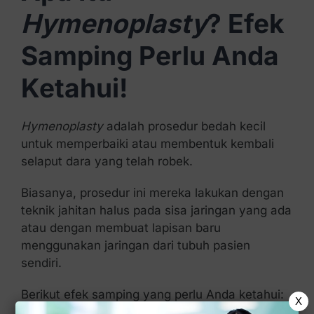
Hymenoplasty
? Efek
Samping Perlu Anda
Ketahui!
Hymenoplasty
adalah prosedur bedah kecil
untuk memperbaiki atau membentuk kembali
selaput dara yang telah robek.
Biasanya, prosedur ini mereka lakukan dengan
teknik jahitan halus pada sisa jaringan yang ada
atau dengan membuat lapisan baru
menggunakan jaringan dari tubuh pasien
sendiri.
Berikut efek samping yang perlu Anda ketahui:
X