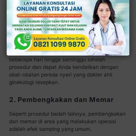
1. Nyeri dan Ketidaknyamanan
Setelah operasi, sebagian besar pasien akan
mengalami rasa nyeri ringan hingga sedang di
area vagina.
Ketidaknyamanan ini biasanya berlangsung
beberapa hari hingga seminggu setelah
prosedur dan dapat Anda kendalikan dengan
obat-obatan pereda nyeri yang dokter ahli
ginekologi resepkan.
2. Pembengkakan dan Memar
Seperti prosedur bedah lainnya, pembengkakan
dan memar di area yang melakukan operasi
adalah efek samping yang umum.