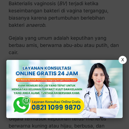
Bakterialis vaginosis (
BV
) terjadi ketika
keseimbangan bakteri di vagina terganggu,
biasanya karena pertumbuhan berlebihan
bakteri
anaerob
.
Gejala yang umum adalah keputihan yang
berbau amis, berwarna abu-abu atau putih, dan
cair.
X
Faktor risiko termasuk memiliki banyak
pasangan seksual atau menggunakan produk
pembersih vagina yang mengganggu
keseimbangan alami bakteri.
3. Trikomoniasis
Gejala termasuk keputihan terus-menerus
berwarna kuning atau hijau, berbusa, dan