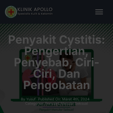
Skip
to
Tog
content
Nav
BERANDA
Penyakit Cystitis:
Pengertian,
TENTANG KAMI
Penyebab, Ciri-
LAYANAN KAMI
Ciri, Dan
Pengobatan
ARTIKEL
Tanya Apollo
By
Yusuf
Published On: Maret 4th, 2024
Categories:
Penyakit Menular Seksual