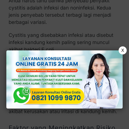
Anda harus tahu bahwa penyebab penyakit
cystitis adalah infeksi dan noninfeksi. Kedua
jenis penyebab tersebut terbagi lagi menjadi
berbagai variasi.
Cystitis yang disebabkan infeksi atau disebut
infeksi kandung kemih paling sering muncul
akibat bakteri E.coli.
X
Patogen tersebut sebenarnya normal dan tidak
berbahaya apabila ada di usus. Kalau masuk ke
kandung kemih, bakteri ini mengakibatkan
peradangan.
Setelah cystitis infeksi, ada yang bernama
cystitis noninfeksi, yang merupakan masalah
akibat kerusakan atau iritasi di kandung kemih.
Faktor yang Meningkatkan Risiko