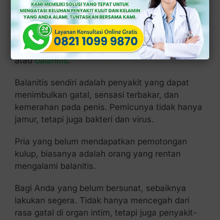
2. Balanitis
Infeksi yang melanda penis bagian kepala atau
penutupnya dapat menghasilkan peradangan
atau
balanitis
.
Balanitis sendiri adalah penyakit yang dapat
menimbulkan gatal, sensasi terbakar, dan
kemerahan pada penis. Pemicunya tidak hanya
jamur, tetapi juga bakteri dan virus.
Pria yang belum mendapatkan pemotongan
kulup, biasanya adalah orang yang rentan
mengalami balanitis.
Bagi Anda yang belum bersunat, sebaiknya
lakukan segera. Tidak hanya mencegah dari
rasa gatal di organ intim, tetapi juga penyakit-