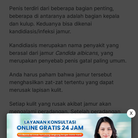
Penis terdiri dari beberapa bagian penting,
beberapa di antaranya adalah bagian kepala
dan kulup. Keduanya bisa dikenai
kandidiasis/infeksi jamur.
Kandidiasis merupakan nama penyakit yang
berasal dari jamur
Candida albicans
, yang
merupakan penyebab penis gatal paling umum.
Anda harus paham bahwa jamur tersebut
menghasilkan zat-zat tertentu yang dapat
merusak lapisan kulit.
Setiap kulit yang rusak akibat jamur akan
mengalami peradangan. Setelah peradangan
X
terjadi, penderita akan merasakan gatal-gatal di
kemaluan.