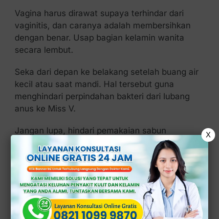
Vagina harus dirawat supaya terhindar dari
vaginitis, dan caranya adalah membersihkan
dengan benar. Usap bagian kelamin wanita
secara lembut.
Seka dari depan ke belakang setelah buang air
kecil atau saat mandi. Hal tersebut guna
menghindari perpindahan bakteri dari lubang
anus ke Miss V.
Jangan lupa, hindari pemakaian sabun
X
berpewangi saat membersihkan bagian luar
kelamin, ya. Setelah itu, keringkan. Selain itu,
rutin mengganti pembalut saat menstruasi.
2. Tidak Berganti-
ganti Pasangan