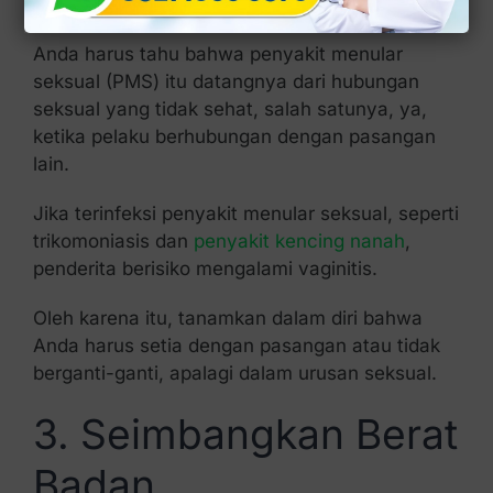
Anda harus tahu bahwa penyakit menular
seksual (PMS) itu datangnya dari hubungan
seksual yang tidak sehat, salah satunya, ya,
ketika pelaku berhubungan dengan pasangan
lain.
Jika terinfeksi penyakit menular seksual, seperti
trikomoniasis dan
penyakit kencing nanah
,
penderita berisiko mengalami vaginitis.
Oleh karena itu, tanamkan dalam diri bahwa
Anda harus setia dengan pasangan atau tidak
berganti-ganti, apalagi dalam urusan seksual.
3. Seimbangkan Berat
Badan