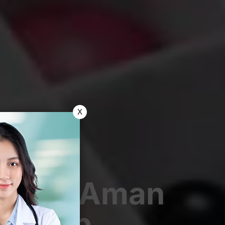
X
Solusi Aman
nyebab