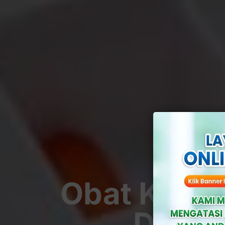
Obat Keput
Dan T