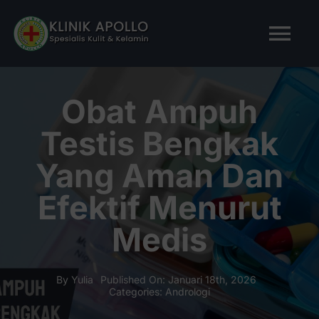
Skip
to
Tog
content
Nav
BERANDA
Obat Ampuh
Testis Bengkak
TENTANG KAMI
Yang Aman Dan
LAYANAN KAMI
Efektif Menurut
Medis
ARTIKEL
Tanya Apollo
By
Yulia
Published On: Januari 18th, 2026
Categories:
Andrologi