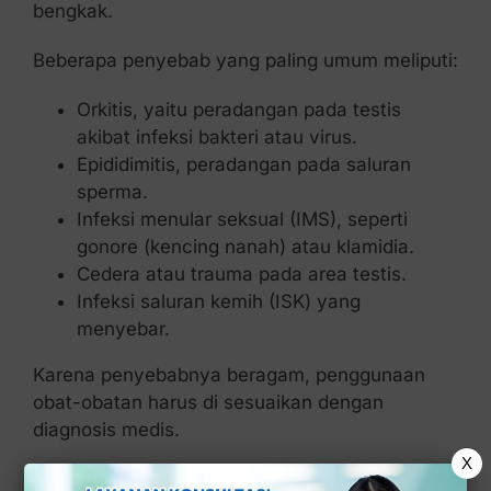
bengkak.
Beberapa penyebab yang paling umum meliputi:
Orkitis, yaitu peradangan pada testis
akibat infeksi bakteri atau virus.
Epididimitis, peradangan pada saluran
sperma.
Infeksi menular seksual (IMS), seperti
gonore (kencing nanah) atau klamidia.
Cedera atau trauma pada area testis.
Infeksi saluran kemih (ISK) yang
menyebar.
Karena penyebabnya beragam, penggunaan
obat-obatan harus di sesuaikan dengan
diagnosis medis.
X
Obat Ampuh Testis