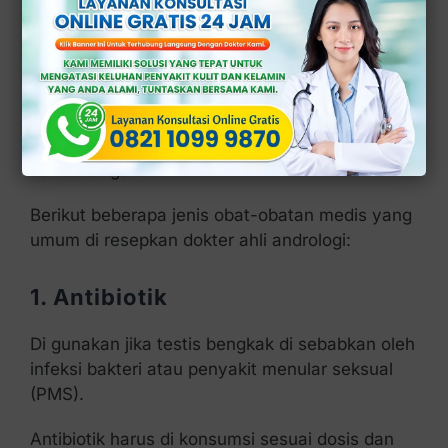
Bengkak Menurut
Medis
Pengobatan testis bengkak tidak bisa di lakukan
sembarangan.
Berikut beberapa jenis obat-obatan medis yang
umum di resepkan dokter ahli andrologi:
1. Antibiotik
Di gunakan jika testis bengkak di sebabkan oleh
infeksi bakteri atau penyakit menular seksual
(PMS).
Antibiotik harus di konsumsi sesuai dosis dan