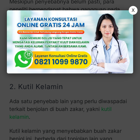
Meskipun penyebabnya belum pasti, para
peneliti berpendapat bahwa gangguan pada
X
katup vena mungkin menjadi pemicunya.
Banyak yang mengaitkan varikokel dengan
masalah kesuburan pada pria.
Selain benjolan, varikokel dapat menimbulkan
nyeri yang berulang, pembesaran skrotum,
pembengkakan vena, dan sebagainya.
2. Kutil Kelamin
Ada satu penyebab lain yang perlu diwaspadai
terkait benjolan di buah zakar, yakni
kutil
kelamin
.
Kutil kelamin yang menyebabkan buah zakar
benjol ini, berbeda dari tonjolan lain yang