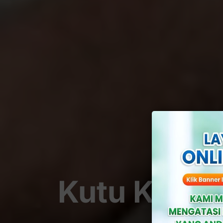
Kutu Kelami
Ata