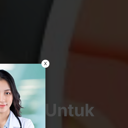
X
 Medis Untuk
eksi