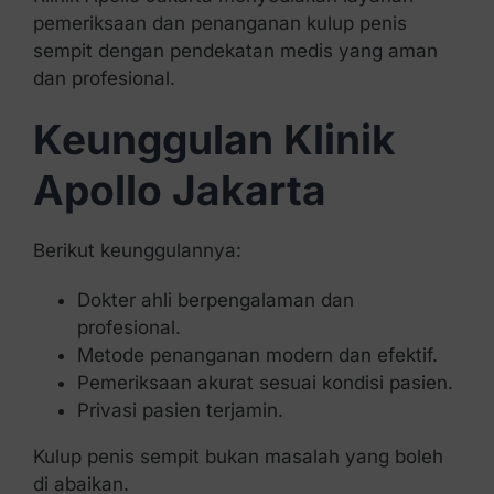
pemeriksaan dan penanganan kulup penis
sempit dengan pendekatan medis yang aman
dan profesional.
Keunggulan Klinik
Apollo Jakarta
Berikut keunggulannya:
Dokter ahli berpengalaman dan
profesional.
Metode penanganan modern dan efektif.
Pemeriksaan akurat sesuai kondisi pasien.
Privasi pasien terjamin.
Kulup penis sempit bukan masalah yang boleh
di abaikan.