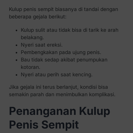
Kulup penis sempit biasanya di tandai dengan
beberapa gejala berikut:
Kulup sulit atau tidak bisa di tarik ke arah
belakang.
Nyeri saat ereksi.
Pembengkakan pada ujung penis.
Bau tidak sedap akibat penumpukan
kotoran.
Nyeri atau perih saat kencing.
Jika gejala ini terus berlanjut, kondisi bisa
semakin parah dan menimbulkan komplikasi.
Penanganan Kulup
Penis Sempit