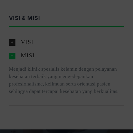
VISI & MISI
VISI
MISI
Menjadi klinik spesialis kelamin dengan pelayanan
kesehatan terbaik yang mengedepankan
profesionalisme, keilmuan serta orientasi pasien
sehingga dapat tercapai kesehatan yang berkualitas.