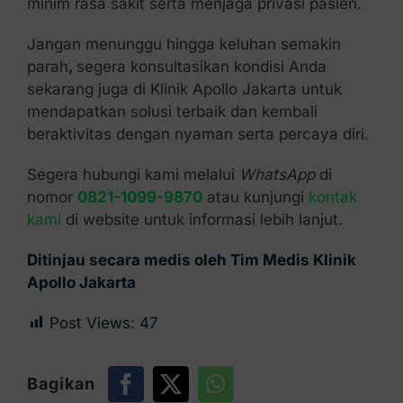
minim rasa sakit serta menjaga privasi pasien.
Jangan menunggu hingga keluhan semakin
parah
,
segera konsultasikan kondisi Anda
sekarang juga di Klinik Apollo Jakarta untuk
mendapatkan solusi terbaik dan kembali
beraktivitas dengan nyaman serta percaya diri.
Segera hubungi kami melalui
WhatsApp
di
nomor
0821-1099-9870
atau kunjungi
kontak
kami
di website untuk informasi lebih lanjut.
Ditinjau secara medis oleh Tim Medis Klinik
Apollo Jakarta
Post Views:
47
Bagikan