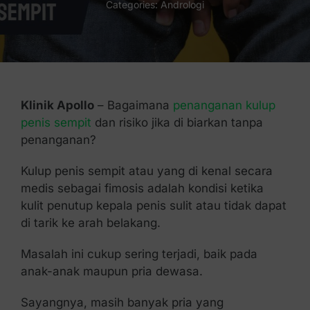
Categories:
Andrologi
Kontak Kami
Klinik Apollo
– Bagaimana
penanganan kulup
penis sempit
dan risiko jika di biarkan tanpa
penanganan?
Kulup penis sempit atau yang di kenal secara
medis sebagai fimosis adalah kondisi ketika
kulit penutup kepala penis sulit atau tidak dapat
di tarik ke arah belakang.
Masalah ini cukup sering terjadi, baik pada
anak-anak maupun pria dewasa.
Sayangnya, masih banyak pria yang