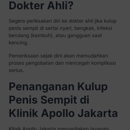
Dokter Ahli?
Segera periksakan diri ke dokter ahli jika kulup
penis sempit di sertai nyeri, bengkak, infeksi
berulang (kambuh), atau gangguan saat
kencing.
Pemeriksaan sejak dini akan memudahkan
proses pengobatan dan mencegah komplikasi
serius.
Penanganan Kulup
Penis Sempit di
Klinik Apollo Jakarta
Klinik Apollo Jakarta menyediakan layanan