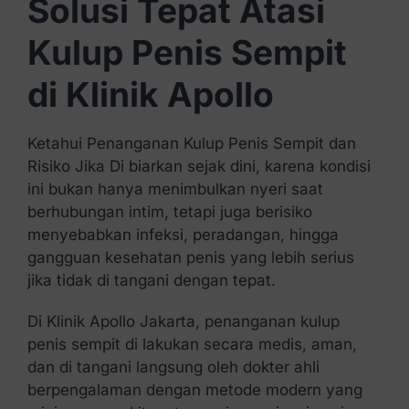
Solusi Tepat Atasi
Kulup Penis Sempit
di Klinik Apollo
Ketahui Penanganan Kulup Penis Sempit dan
Risiko Jika Di biarkan sejak dini, karena kondisi
ini bukan hanya menimbulkan nyeri saat
berhubungan intim, tetapi juga berisiko
menyebabkan infeksi, peradangan, hingga
gangguan kesehatan penis yang lebih serius
jika tidak di tangani dengan tepat.
Di Klinik Apollo Jakarta, penanganan kulup
penis sempit di lakukan secara medis, aman,
dan di tangani langsung oleh dokter ahli
berpengalaman dengan metode modern yang